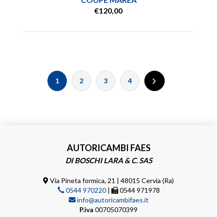
€120,00
1
2
3
4
AUTORICAMBI FAES
DI BOSCHI LARA & C. SAS
Via Pineta formica, 21 | 48015 Cervia (Ra)
0544 970220
|
0544 971978
info@autoricambifaes.it
P.iva
00705070399