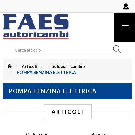
Togg
navig
Articoli
Tipologia ricambio
POMPA BENZINA ELETTRICA
POMPA BENZINA ELETTRICA
ARTICOLI
Ordina per
Visualizza