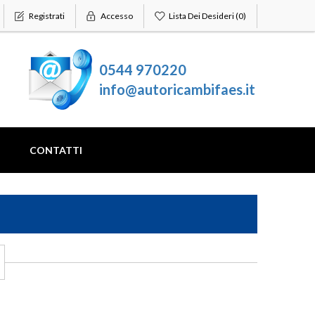
Registrati
Accesso
Lista Dei Desideri
(0)
0544 970220
info@autoricambifaes.it
CONTATTI
CITROEN
CHEVROLET