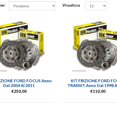
R FILTRO NAFTA
per
Visualizza
AUDI
IERA
AUTOBIANCHI
INETTO RUOTA
BEDFORD
a tutte -
BMW
RIZIONE FORD FOCUS Anno
KIT FRIZIONE FORD F
Dal 2004 Al 2011
TRANSIT Anno Dal 1998 A
€250,00
€110,00