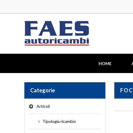
HOME
Categorie
FOC
Articoli
TIPOLOGIA RICAMBIO
•
ALTERNATORE
•
CAV
Tipologia ricambio
•
ALZACRISTALLI
•
CAVI