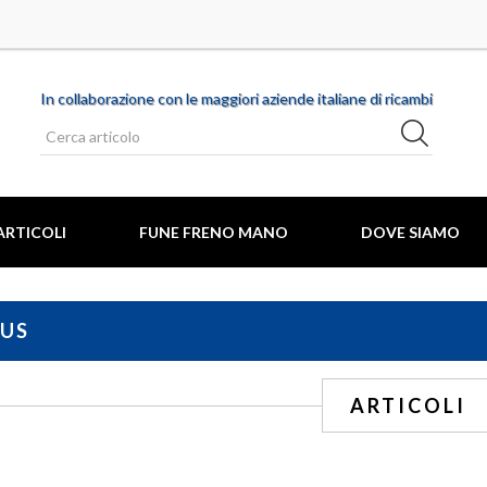
In collaborazione con le maggiori aziende italiane di ricambi
ARTICOLI
FUNE FRENO MANO
DOVE SIAMO
US
MARCHE AUTO
ARTICOLI
O COFANO MOTORE
ABARTH
 CANDELA
ALFA ROMEO