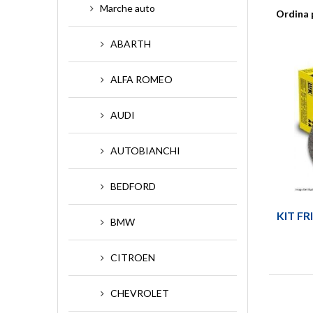
Marche auto
•
AMMORTIZZATORI
•
COVE
Ordina 
•
BRONZINE
•
CROC
ABARTH
•
CAVO ACCELERATORE
•
CUSC
•
CAVO FRIZIONE
- Guard
ALFA ROMEO
•
CAVO ARIA AL CARBURATORE
AUDI
AUTOBIANCHI
BEDFORD
KIT F
BMW
CITROEN
CHEVROLET