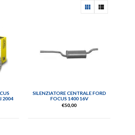
DACIA
DAEWOO
DAIHATSU
DAF
- Guarda tutte -
OCUS
SILENZIATORE CENTRALE FORD
l 2004
FOCUS 1400 16V
€50,00