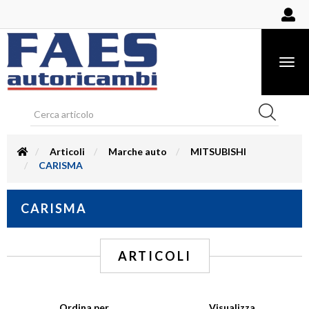
Togg
navig
Articoli
Marche auto
MITSUBISHI
CARISMA
CARISMA
ARTICOLI
Ordina per
Visualizza